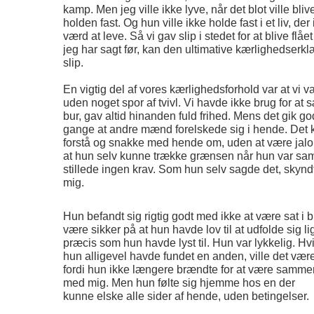
kamp. Men jeg ville ikke lyve, når det blot ville bli
holden fast. Og hun ville ikke holde fast i et liv, de
værd at leve. Så vi gav slip i stedet for at blive flå
jeg har sagt før, kan den ultimative kærlighedserkl
slip.
En vigtig del af vores kærlighedsforhold var at vi v
uden noget spor af tvivl. Vi havde ikke brug for at 
bur, gav altid hinanden fuld frihed. Mens det gik god
gange at andre mænd forelskede sig i hende. Det 
forstå og snakke med hende om, uden at være jalo
at hun selv kunne trække grænsen når hun var 
stillede ingen krav. Som hun selv sagde det, skyndt
mig.
Hun befandt sig rigtig godt med ikke at være sat i b
være sikker på at hun havde lov til at udfolde sig li
præcis som hun havde lyst til. Hun var lykkelig. Hv
hun alligevel havde fundet en anden, ville det vær
fordi hun ikke længere brændte for at være samme
med mig. Men hun følte sig hjemme hos en der
kunne elske alle sider af hende, uden betingelser.