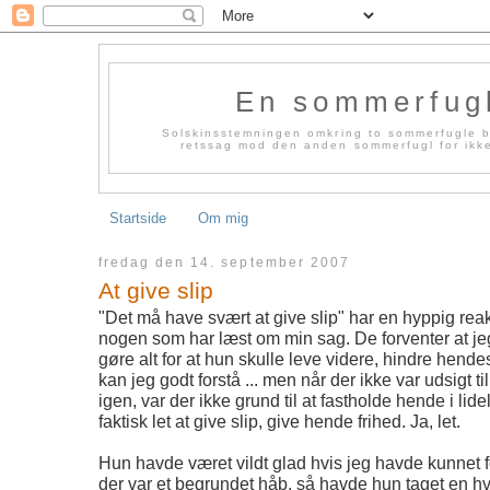
En sommerfug
Solskinsstemningen omkring to sommerfugle bl
retssag mod den anden sommerfugl for ikke 
Startside
Om mig
fredag den 14. september 2007
At give slip
"Det må have svært at give slip" har en hyppig reak
nogen som har læst om min sag. De forventer at jeg
gøre alt for at hun skulle leve videre, hindre hend
kan jeg godt forstå ... men når der ikke var udsigt til
igen, var der ikke grund til at fastholde hende i lide
faktisk let at give slip, give hende frihed. Ja, let.
Hun havde været vildt glad hvis jeg havde kunnet f
der var et begrundet håb, så havde hun taget en hv