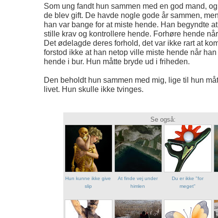
Som ung fandt hun sammen med en god mand, og
de blev gift. De havde nogle gode år sammen, me
han var bange for at miste hende. Han begyndte at
stille krav og kontrollere hende. Forhøre hende n
Det ødelagde deres forhold, det var ikke rart at 
forstod ikke at han netop ville miste hende når ha
hende i bur. Hun måtte bryde ud i friheden.
Den beholdt hun sammen med mig, lige til hun mått
livet. Hun skulle ikke tvinges.
Se også:
Hun kunne ikke give
At finde vej under
Du er ikke "for
slip
himlen
meget"