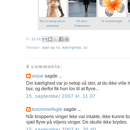
Der er trangt på en
På isen i
To sommerfugle
E
piedestal
Smørmosen
Kl.
16.06
Temaer:
død og liv
,
kærlighed
,
os
4 comments:
anjoe
sagde ...
Din kærlighed var jo netop så stor, at du ikke ville 
bur, og derfor fik hun lov til at flyve...
15. september 2007 kl. 11.07
tosommerfugle
sagde ...
Når kroppens vinger ikke var intakte, ikke kunne 
sjæl flyve på viljens vinger. De skulle ikke brydes.
15. september 2007 kl. 20.40