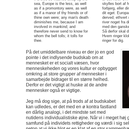
sea, Europe is the less, as well
skylles bort af h
as if a promontory were, as well
forbjerg, eller d
as if a manor of thy friends or of
dit eget. Europa
thine own were; any man's death
derved; ethver
diminishes me, because I am
river noget fra d
involved in mankind; and
med den gansk
therefore never send to know for
Så derfor skal 
whom the bell tolls; it tolls for
Hvem ringer klo
thee.
ringer for dig.
På det umiddelbare niveau er der jo en god
pointe i det indlysende budskab om at
mennesket er et socialt væsen, hvor
menneskeheden og vores kultur er opbygget
omkring at store grupper af mennesker i
samarbejde bidrager til en større helhed.
Derfor er det vigtigt at huske at de andre
mennesker også er vigtige.
Jeg må dog sige, at på trods af at budskabet
kan udledes, er det med en ø kontra fastland
en dårlig analogi, i det mindste set med
nutidens individualistiske øjne. Når vi i meget høj
samfund på individets rettigheder og værdi i sig sel
netop at vi ikke blot er en klat af en stor samme