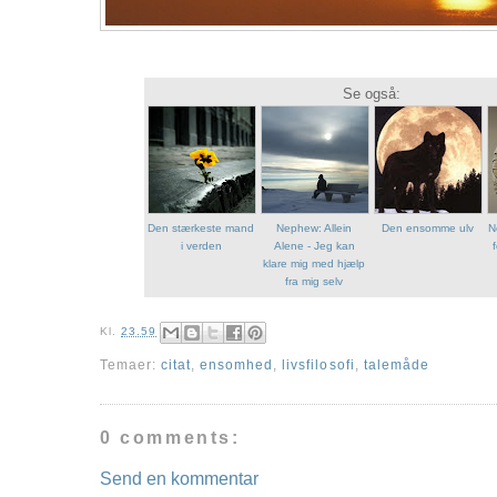
Se også:
Den stærkeste mand
Nephew: Allein
Den ensomme ulv
N
i verden
Alene - Jeg kan
klare mig med hjælp
fra mig selv
Kl.
23.59
Temaer:
citat
,
ensomhed
,
livsfilosofi
,
talemåde
0 comments:
Send en kommentar