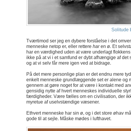
Solitude 
Tværtimod ser jeg en dybere forståelse i det omven
menneske netop er, eller rettere
har
en ø. Et selvst
har en værdighed uden at være underlagt flokkens 
ikke på at vi i et samfund er dybt afhængige af det 
og at vi selv får mere igen ved at bidrage.
På det mere personlige plan er det endnu mere tyde
enkelt menneske grundlæggende set er alene og
gennem at gøre noget for at være i kontakt med and
gensidig nytte af hvert menneskes individuelle styr
færdigheder. Være fælles om en civilisation, der ikk
myretue af uselvstændige væsener.
Ethvert menneske har sin ø, og i det store øhav må
gode til at sejle. Måske mødes i lufthavet.