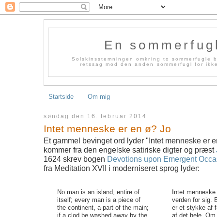
En sommerfug
Solskinsstemningen omkring to sommerfugle bl
retssag mod den anden sommerfugl for ikke 
Startside
Om mig
søndag den 16. februar 2014
Intet menneske er en ø? Jo
Et gammel bevinget ord lyder "Intet menneske er en
kommer fra den engelske satiriske digter og præst
1624 skrev bogen
Devotions upon Emergent Occa
fra Meditation XVII i moderniseret sprog lyder:
No man is an island, entire of
Intet menneske 
itself; every man is a piece of
verden for sig.
the continent, a part of the main;
er et stykke af 
if a clod be washed away by the
af det hele. Om