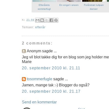
Efterårets
En engel i sneen
Forårstræt tulipan
sommerfugl
danser
Kl.
21.59
Temaer:
efterår
2 comments:
Anonym sagde ...
Jeg vil blot takke dig for en blog som jeg holder meg
Marie
20. september 2010 kl. 21.11
tosommerfugle
sagde ...
Jamen, mange tak :-) Blogger du også?
20. september 2010 kl. 21.17
Send en kommentar