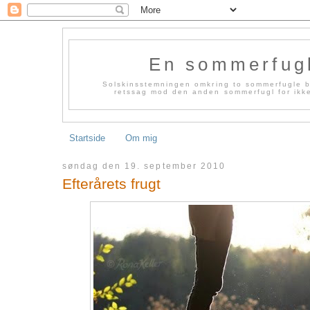
En sommerfug
Solskinsstemningen omkring to sommerfugle bl
retssag mod den anden sommerfugl for ikke 
Startside
Om mig
søndag den 19. september 2010
Efterårets frugt