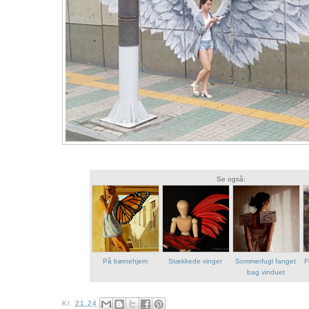
Se også:
På børnehjem
Stækkede vinger
Sommerfugl fanget
F
bag vinduet
Kl.
21.24