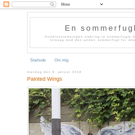
En sommerfug
Solskinsstemningen omkring to sommerfugle bl
retssag mod den anden sommerfugl for ikke 
Startside
Om mig
mandag den 8. januar 2018
Painted Wings